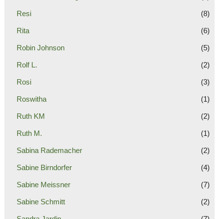
Resi
(8)
Rita
(6)
Robin Johnson
(5)
Rolf L.
(2)
Rosi
(3)
Roswitha
(1)
Ruth KM
(2)
Ruth M.
(1)
Sabina Rademacher
(2)
Sabine Birndorfer
(4)
Sabine Meissner
(7)
Sabine Schmitt
(2)
Sandra Jardin
(7)