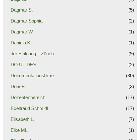
Dagmar S.
(5)
Dagmar Sophia
(2)
Dagmar W.
(1)
Daniela K.
(1)
der Einklang – Zürich
(9)
DO UT DES
(2)
Dokumentationsfilme
(30)
DorisB
(3)
Dozentenbereich
(17)
Edeltraud Schmidl
(17)
Elisabeth L.
(7)
Elke ML
(1)