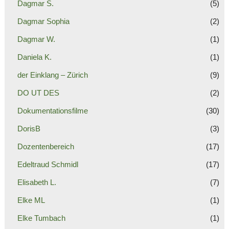
Dagmar S.
(5)
Dagmar Sophia
(2)
Dagmar W.
(1)
Daniela K.
(1)
der Einklang – Zürich
(9)
DO UT DES
(2)
Dokumentationsfilme
(30)
DorisB
(3)
Dozentenbereich
(17)
Edeltraud Schmidl
(17)
Elisabeth L.
(7)
Elke ML
(1)
Elke Tumbach
(1)